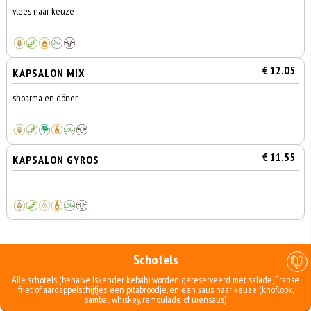
vlees naar keuze
€ 12.05
KAPSALON MIX
shoarma en döner
€ 11.55
KAPSALON GYROS
Schotels
Alle schotels (behalve Iskender kebab) worden gereserveerd met salade, Franse
friet of aardappelschijfjes, een pitabroodje, en een saus naar keuze (knoflook,
sambal, whiskey, remoulade of uiensaus)