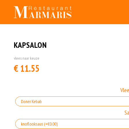
KAPSALON
vlees naar keuze
€ 11.55
Vle
S