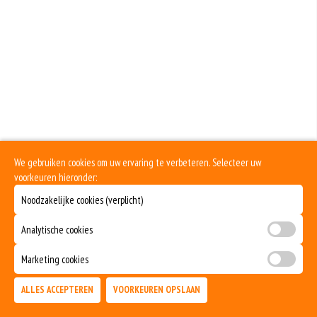
Extra Kipdoner
eiwitten. Soja wordt in de voedingsmiddelenindustrie veel gebruikt als
structuurverbeteraar, emulgator en als vulling.
+€3.00
Zuivel past in een gezonde voeding. Koemelk-allergie is echter de meest
voorkomende voedselallergie.
Extra Kipfilet
Het gebruik van sesamzaad is in de afgelopen jaren sterk
toegenomen.Sesamzaad wordt gebruikt ter verfijning van brood en gebak
+€3.00
en voor het kruiden van gerechten. Ook wordt sesampasta en sesamolie uit
de zaadjes gemaakt.
Extra Ham
Selderij is een groente die deel uitmaakt van de schermbloemenfamilie.
Allergie voor selderij komt relatief veel voor bij mensen met voedselallergie.
+€2.00
Extra Salami
Dit product is halal
We gebruiken cookies om uw ervaring te verbeteren. Selecteer uw
voorkeuren hieronder:
+€2.00
Extra Tonijn
Noodzakelijke cookies (verplicht)
+€3.00
Analytische cookies
Extra Garnalen
Marketing cookies
+€3.00
ALLES ACCEPTEREN
VOORKEUREN OPSLAAN
Extra Ansjovis
TOEVOEGEN