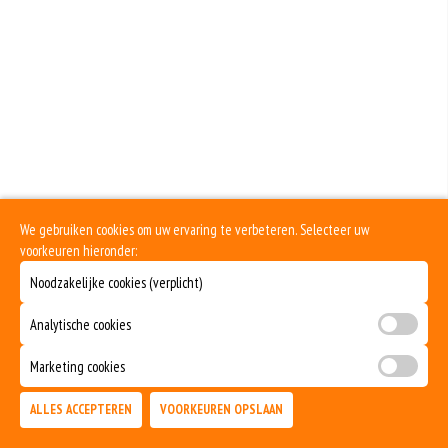
toegenomen.Sesamzaad wordt gebruikt ter verfijning van brood en gebak
en voor het kruiden van gerechten. Ook wordt sesampasta en sesamolie uit
de zaadjes gemaakt.
Dit product is halal
We gebruiken cookies om uw ervaring te verbeteren. Selecteer uw
voorkeuren hieronder:
Noodzakelijke cookies (verplicht)
Analytische cookies
Marketing cookies
ALLES ACCEPTEREN
VOORKEUREN OPSLAAN
TOEVOEGEN