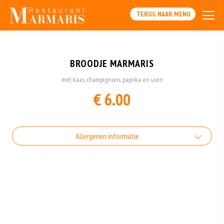
TERUG NAAR MENU
BROODJE MARMARIS
met kaas, champignons, paprika en uien
€ 6.00
Allergenen informatie
Gluten is een eiwit dat van nature voorkomt in bepaalde granen.
Voorbeelden van glutenhoudende granen zijn tarwe, kamut, spelt, gerst en
rogge. Gluten geven elasticiteit aan de producten die van het meel gemaakt
worden. Hoe meer gluten het meel bevat, des
Zuivel past in een gezonde voeding. Koemelk-allergie is echter de meest
voorkomende voedselallergie.
Het gebruik van sesamzaad is in de afgelopen jaren sterk