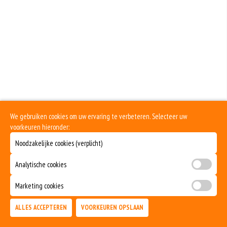
voorkomende voedselallergie.
Dit product is halal
Dit is een vegetarisch gerecht.
We gebruiken cookies om uw ervaring te verbeteren. Selecteer uw
voorkeuren hieronder:
Noodzakelijke cookies (verplicht)
Analytische cookies
Marketing cookies
ALLES ACCEPTEREN
VOORKEUREN OPSLAAN
TOEVOEGEN