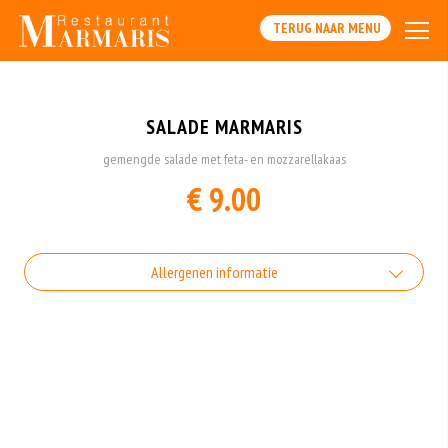
TERUG NAAR MENU
SALADE MARMARIS
gemengde salade met feta- en mozzarellakaas
€ 9.00
Allergenen informatie
Gluten is een eiwit dat van nature voorkomt in bepaalde granen.
Voorbeelden van glutenhoudende granen zijn tarwe, kamut, spelt, gerst en
rogge. Gluten geven elasticiteit aan de producten die van het meel gemaakt
worden. Hoe meer gluten het meel bevat, des
Soja behoort tot de peulvruchten. Sojabonen zijn rijk aan goed bruikbare
eiwitten. Soja wordt in de voedingsmiddelenindustrie veel gebruikt als
structuurverbeteraar, emulgator en als vulling.
Zuivel past in een gezonde voeding. Koemelk-allergie is echter de meest