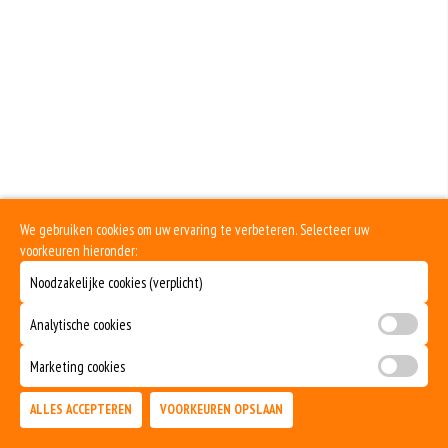
eiwitten. Soja wordt in de voedingsmiddelenindustrie veel gebruikt als
structuurverbeteraar, emulgator en als vulling.
Dit product is halal
We gebruiken cookies om uw ervaring te verbeteren. Selecteer uw
voorkeuren hieronder:
Noodzakelijke cookies (verplicht)
Analytische cookies
Marketing cookies
ALLES ACCEPTEREN
VOORKEUREN OPSLAAN
TOEVOEGEN