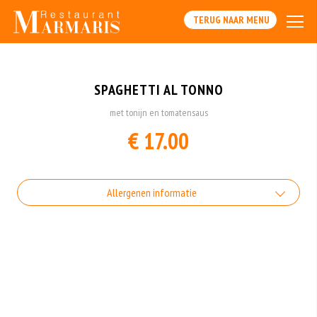
TERUG NAAR MENU
SPAGHETTI AL TONNO
met tonijn en tomatensaus
€ 17.00
Allergenen informatie
Vis is een onderdeel van gezonde voeding. Toch zijn de eiwitten van vis één
van de meest voorkomende oorzaken van voedselallergie. Iemand met
visallergie groeit daar meestal niet meer overheen.
Gluten is een eiwit dat van nature voorkomt in bepaalde granen.
Voorbeelden van glutenhoudende granen zijn tarwe, kamut, spelt, gerst en
rogge. Gluten geven elasticiteit aan de producten die van het meel gemaakt
worden. Hoe meer gluten het meel bevat, des
Soja behoort tot de peulvruchten. Sojabonen zijn rijk aan goed bruikbare