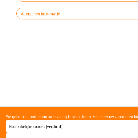
Zo
Allergenen informatie
Gluten is een eiwit dat van nature voorkomt in bepaalde granen. Voorbeelden
Zo
elasticiteit aan de producten die van het meel gemaakt worden. Hoe meer gl
Soja behoort tot de peulvruchten. Sojabonen zijn rijk aan goed bruikbare eiwi
emulgator en als vulling.
Zon
Zuivel past in een gezonde voeding. Koemelk-allergie is echter de meest voo
Mosterd wordt onder andere gemaakt uit mosterdzaden. Mosterdzaad wordt v
Dit product is halal
We gebruiken cookies om uw ervaring te verbeteren. Selecteer uw voorkeuren hi
Noodzakelijke cookies (verplicht)