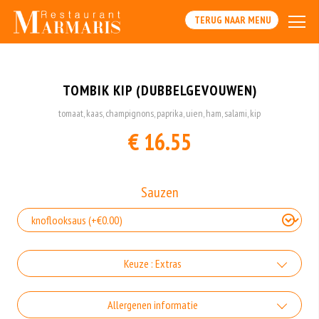
TERUG NAAR MENU
TOMBIK KIP (DUBBELGEVOUWEN)
tomaat, kaas, champignons, paprika, uien, ham, salami, kip
€ 16.55
Sauzen
Keuze : Extras
Extra Shoarmavlees
Allergenen informatie