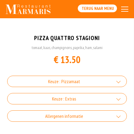
TERUG NAAR MENU
PIZZA QUATTRO STAGIONI
tomaat, kaas, champignons, paprika, ham, salami
€ 13.50
Keuze : Pizzamaat
Klein
Keuze : Extras
-€-1.00
Extra Shoarmavlees
Allergenen informatie
+€3.00
Gluten is een eiwit dat van nature voorkomt in bepaalde granen.