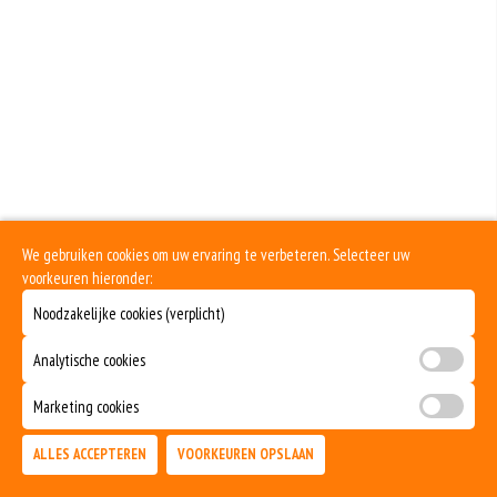
Mosterd wordt onder andere gemaakt uit mosterdzaden. Mosterdzaad wordt
veel gebruikt in smaakmakers en sauzen.
Dit product is halal
We gebruiken cookies om uw ervaring te verbeteren. Selecteer uw
voorkeuren hieronder:
Noodzakelijke cookies (verplicht)
Analytische cookies
Marketing cookies
ALLES ACCEPTEREN
VOORKEUREN OPSLAAN
TOEVOEGEN