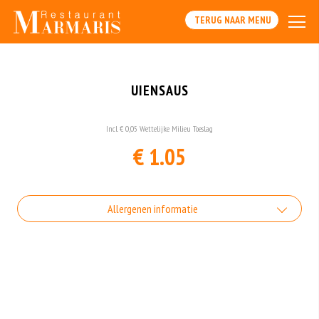
TERUG NAAR MENU
UIENSAUS
Incl. € 0,05 Wettelijke Milieu Toeslag
€ 1.05
Allergenen informatie
Gluten is een eiwit dat van nature voorkomt in bepaalde granen.
Voorbeelden van glutenhoudende granen zijn tarwe, kamut, spelt, gerst en
rogge. Gluten geven elasticiteit aan de producten die van het meel gemaakt
worden. Hoe meer gluten het meel bevat, des
Soja behoort tot de peulvruchten. Sojabonen zijn rijk aan goed bruikbare
eiwitten. Soja wordt in de voedingsmiddelenindustrie veel gebruikt als
structuurverbeteraar, emulgator en als vulling.