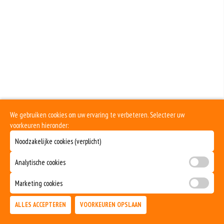
Extra Kipdoner
eiwitten. Soja wordt in de voedingsmiddelenindustrie veel gebruikt als
structuurverbeteraar, emulgator en als vulling.
+€3.00
Selderij is een groente die deel uitmaakt van de schermbloemenfamilie.
Allergie voor selderij komt relatief veel voor bij mensen met voedselallergie.
Extra Kipfilet
Mosterd wordt onder andere gemaakt uit mosterdzaden. Mosterdzaad wordt
veel gebruikt in smaakmakers en sauzen.
+€3.00
Extra Ham
Dit product is halal
+€2.00
Extra Salami
We gebruiken cookies om uw ervaring te verbeteren. Selecteer uw
voorkeuren hieronder:
+€2.00
Extra Tonijn
Noodzakelijke cookies (verplicht)
+€3.00
Analytische cookies
Extra Garnalen
Marketing cookies
+€3.00
ALLES ACCEPTEREN
VOORKEUREN OPSLAAN
Extra Ansjovis
TOEVOEGEN