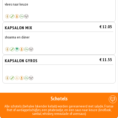
vlees naar keuze
€ 12.05
KAPSALON MIX
shoarma en döner
€ 11.55
KAPSALON GYROS
Schotels
Alle schotels (behalve Iskender kebab) worden gereserveerd met salade, Franse
friet of aardappelschijfjes, een pitabroodje, en een saus naar keuze (knoflook,
sambal, whiskey, remoulade of uiensaus)