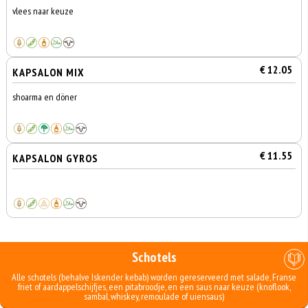
vlees naar keuze
€ 12.05
KAPSALON MIX
shoarma en döner
€ 11.55
KAPSALON GYROS
Schotels
Alle schotels (behalve Iskender kebab) worden gereserveerd met salade, Franse
friet of aardappelschijfjes, een pitabroodje, en een saus naar keuze (knoflook,
sambal, whiskey, remoulade of uiensaus)