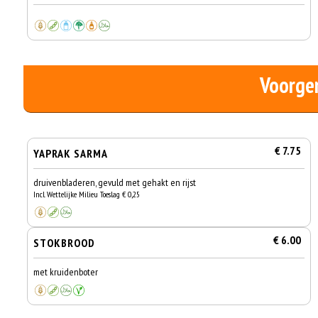
Voorge
€ 7.75
YAPRAK SARMA
druivenbladeren, gevuld met gehakt en rijst
Incl. Wettelijke Milieu Toeslag € 0,25
€ 6.00
STOKBROOD
met kruidenboter