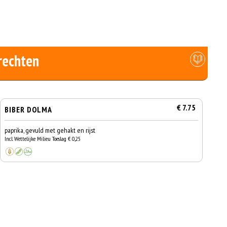
rechten
€ 7.75
BIBER DOLMA
paprika, gevuld met gehakt en rijst
Incl. Wettelijke Milieu Toeslag € 0,25