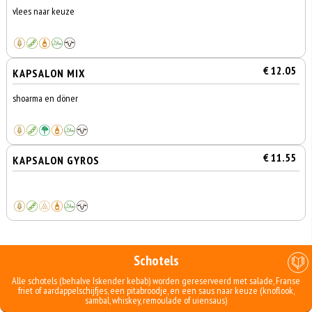
vlees naar keuze
€ 12.05
KAPSALON MIX
shoarma en döner
€ 11.55
KAPSALON GYROS
Schotels
Alle schotels (behalve Iskender kebab) worden gereserveerd met salade, Franse
friet of aardappelschijfjes, een pitabroodje, en een saus naar keuze (knoflook,
sambal, whiskey, remoulade of uiensaus)