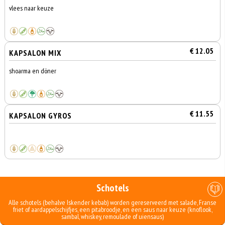
vlees naar keuze
€ 12.05
KAPSALON MIX
shoarma en döner
€ 11.55
KAPSALON GYROS
Schotels
Alle schotels (behalve Iskender kebab) worden gereserveerd met salade, Franse
friet of aardappelschijfjes, een pitabroodje, en een saus naar keuze (knoflook,
sambal, whiskey, remoulade of uiensaus)