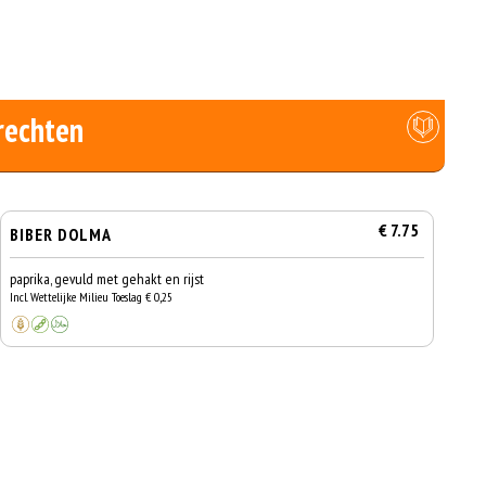
rechten
€ 7.75
BIBER DOLMA
paprika, gevuld met gehakt en rijst
Incl. Wettelijke Milieu Toeslag € 0,25