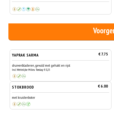
Voorge
€ 7.75
YAPRAK SARMA
druivenbladeren, gevuld met gehakt en rijst
Incl. Wettelijke Milieu Toeslag € 0,25
€ 6.00
STOKBROOD
met kruidenboter