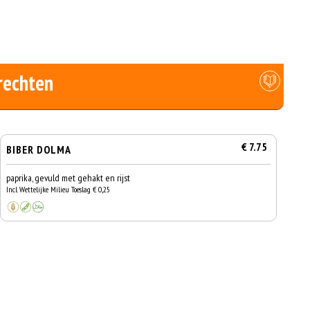
rechten
€ 7.75
BIBER DOLMA
paprika, gevuld met gehakt en rijst
Incl. Wettelijke Milieu Toeslag € 0,25