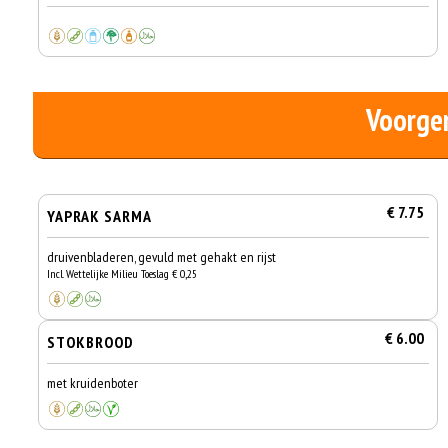
Voorge
€ 7.75
YAPRAK SARMA
druivenbladeren, gevuld met gehakt en rijst
Incl. Wettelijke Milieu Toeslag € 0,25
€ 6.00
STOKBROOD
met kruidenboter