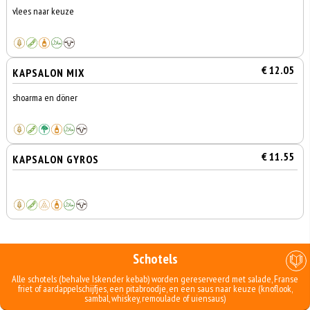
vlees naar keuze
€ 12.05
KAPSALON MIX
shoarma en döner
€ 11.55
KAPSALON GYROS
Schotels
Alle schotels (behalve Iskender kebab) worden gereserveerd met salade, Franse
friet of aardappelschijfjes, een pitabroodje, en een saus naar keuze (knoflook,
sambal, whiskey, remoulade of uiensaus)