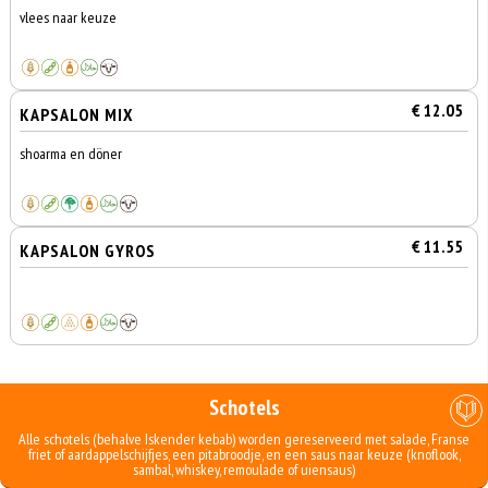
vlees naar keuze
€ 12.05
KAPSALON MIX
shoarma en döner
€ 11.55
KAPSALON GYROS
Schotels
Alle schotels (behalve Iskender kebab) worden gereserveerd met salade, Franse
friet of aardappelschijfjes, een pitabroodje, en een saus naar keuze (knoflook,
sambal, whiskey, remoulade of uiensaus)