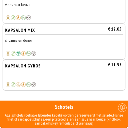
vlees naar keuze
€ 12.05
KAPSALON MIX
shoarma en döner
€ 11.55
KAPSALON GYROS
Schotels
Alle schotels (behalve Iskender kebab) worden gereserveerd met salade, Franse
friet of aardappelschijfjes, een pitabroodje, en een saus naar keuze (knoflook,
sambal, whiskey, remoulade of uiensaus)