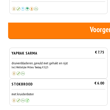
Voorge
€ 7.75
YAPRAK SARMA
druivenbladeren, gevuld met gehakt en rijst
Incl. Wettelijke Milieu Toeslag € 0,25
€ 6.00
STOKBROOD
met kruidenboter