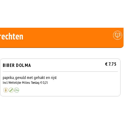
rechten
€ 7.75
BIBER DOLMA
paprika, gevuld met gehakt en rijst
Incl. Wettelijke Milieu Toeslag € 0,25