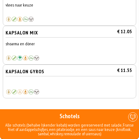
vlees naar keuze
€ 12.05
KAPSALON MIX
shoarma en döner
€ 11.55
KAPSALON GYROS
Schotels
Alle schotels (behalve Iskender kebab) worden gereserveerd met salade, Franse
friet of aardappelschijfjes, een pitabroodje, en een saus naar keuze (knoflook,
sambal, whiskey, remoulade of uiensaus)