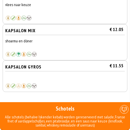
vlees naar keuze
€ 12.05
KAPSALON MIX
shoarma en döner
€ 11.55
KAPSALON GYROS
Schotels
Alle schotels (behalve Iskender kebab) worden gereserveerd met salade, Franse
friet of aardappelschijfjes, een pitabroodje, en een saus naar keuze (knoflook,
sambal, whiskey, remoulade of uiensaus)