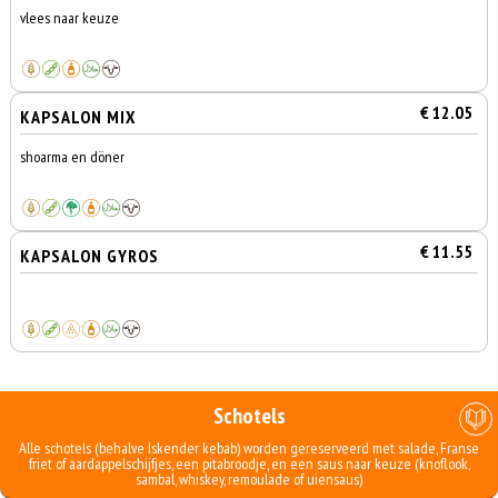
vlees naar keuze
€ 12.05
KAPSALON MIX
shoarma en döner
€ 11.55
KAPSALON GYROS
Schotels
Alle schotels (behalve Iskender kebab) worden gereserveerd met salade, Franse
friet of aardappelschijfjes, een pitabroodje, en een saus naar keuze (knoflook,
sambal, whiskey, remoulade of uiensaus)